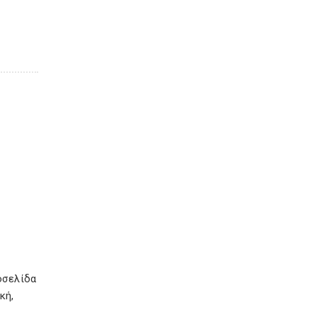
οσελίδα
κή,