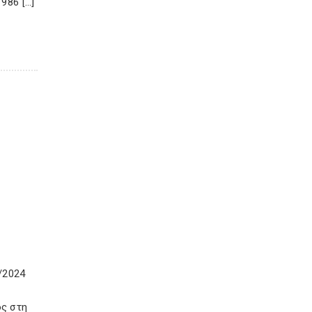
986 […]
/2024
ός στη