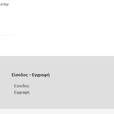
 στην
Είσοδος – Εγγραφή
Είσοδος
Εγγραφή