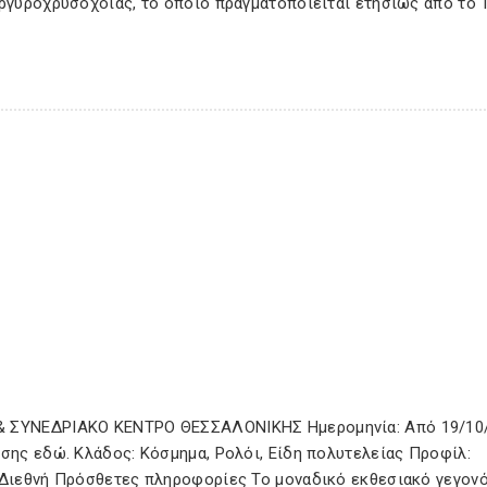
αργυροχρυσοχοΐας, το οποίο πραγματοποιείται ετησίως από το 1
 & ΣΥΝΕΔΡΙΑΚΟ ΚΕΝΤΡΟ ΘΕΣΣΑΛΟΝΙΚΗΣ Ημερομηνία: Από 19/10
εσης εδώ. Κλάδος: Κόσμημα, Ρολόι, Είδη πολυτελείας Προφίλ:
: Διεθνή Πρόσθετες πληροφορίες Το μοναδικό εκθεσιακό γεγον