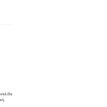
οσελίδα
κή,