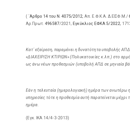
(
`Αρθρο 14 του Ν. 4075/2012
, Απ. Ε.Φ.Κ.Α. Δ.ΕΙΣΦ.Μ./
Αρ.Πρωτ.
496587
/2021,
Εγκύκλιος ΕΦΚΑ 5/2022
, 17
Κατ΄ εξαίρεση, παραμένει η δυνατότητα υποβολής ΑΠΔ
«ΔΙΑΧΕΙΡΙΣΗ ΚΤΙΡΙΩΝ» (Πολυκατοικίες κ.λπ.) στο αρμ
ως άνω νέων προθεσμιών (υποβολή ΑΠΔ σε μηνιαία βά
Εάν η τελευταία (ημερολογιακή) ημέρα των ανωτέρω ημ
υπηρεσίες τότε η προθεσμία αυτή παρατείνεται μέχρι 
ημέρα.
(Εγκ. ΙΚΑ 14/4-3-2013)