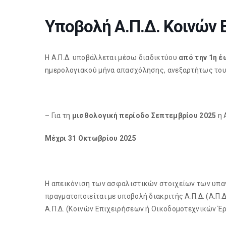
Υποβολή Α.Π.Δ. Κοινών
Η Α.Π.Δ. υποβάλλεται μέσω διαδικτύου
από την 1η έ
ημερολογιακού μήνα απασχόλησης, ανεξαρτήτως του
– Για τη
μισθολογική περίοδο Σεπτεμβρίου 2025
η 
Μέχρι 31 Οκτωβρίου 2025
Η απεικόνιση των ασφαλιστικών στοιχείων των υπαγ
πραγματοποιείται με υποβολή διακριτής Α.Π.Δ. (Α.Π.Δ
Α.Π.Δ. (Κοινών Επιχειρήσεων ή Οικοδομοτεχνικών Έρ