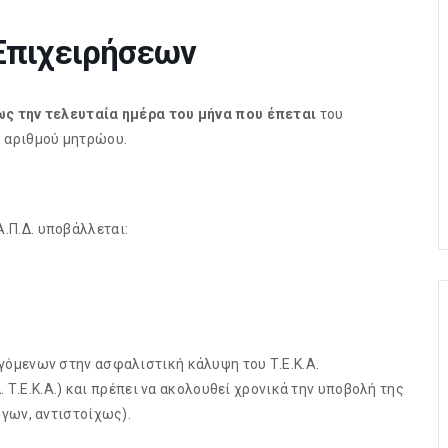
 Επιχειρήσεων
ως την τελευταία ημέρα του μήνα που έπεται
του
 αριθμού μητρώου.
Α.Π.Δ. υποβάλλεται:
όμενων στην ασφαλιστική κάλυψη του Τ.Ε.Κ.Α.
. Τ.Ε.Κ.Α.) και πρέπει να ακολουθεί χρονικά την υποβολή της
γων, αντιστοίχως).